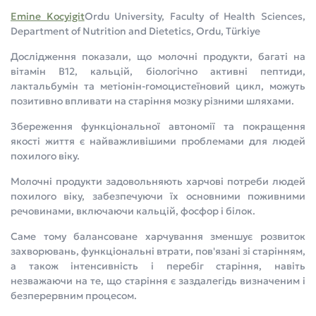
Emine Kocyigit
Ordu University, Faculty of Health Sciences,
Department of Nutrition and Dietetics, Ordu, Türkiye
Дослідження показали, що молочні продукти, багаті на
вітамін В12, кальцій, біологічно активні пептиди,
лактальбумін та метіонін-гомоцистеїновий цикл, можуть
позитивно впливати на старіння мозку різними шляхами.
Збереження функціональної автономії та покращення
якості життя є найважливішими проблемами для людей
похилого віку.
Молочні продукти задовольняють харчові потреби людей
похилого віку, забезпечуючи їх основними поживними
речовинами, включаючи кальцій, фосфор і білок.
Саме тому балансоване харчування зменшує розвиток
захворювань, функціональні втрати, пов'язані зі старінням,
а також інтенсивність і перебіг старіння, навіть
незважаючи на те, що старіння є заздалегідь визначеним і
безперервним процесом.