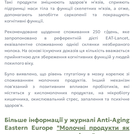
Такі продукти зміцнюють здоров'я м'язів, сприяють
підтримці маси тіла та функції скелетних м'язів, а отже,
допомагають запобігти саркопенії та покращують
когнітивні функції.
Рекомендоване щоденне споживання 250 г/день, яке
запропоновано в референтній дієті EAT-Lancet,
еквівалентне споживанню однієї склянки незбираного
молока. На основі існуючих доказів ця кількість вважається
прийнятною для збереження когнітивних функцій у людей
похилого віку.
Було виявлено, що рівень глутатіону в мозку корелює зі
споживанням молочних продуктів. Інший механізм
пов'язаний з позитивним впливом пробіотиків, які
містяться у кисломолочних продуктах, на мікробіоту
кишечника, окислювальний стрес, запалення та психічне
здоров'я.
Більше інформації у журналі Anti-Aging
Eastern Europe
"Молочні продукти як