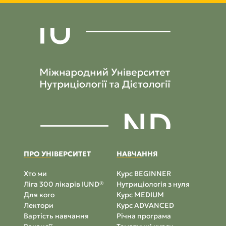
ПРО УН
ІВЕРСИТЕТ
НАВЧА
ННЯ
Хто ми
Курс BEGINNER
Ліга 300 лікарів IUND®
Нутриціологія з нуля
Для кого
Курс MEDIUM
Лектори
Курс ADVANCED
Вартість навчання
Річна програма