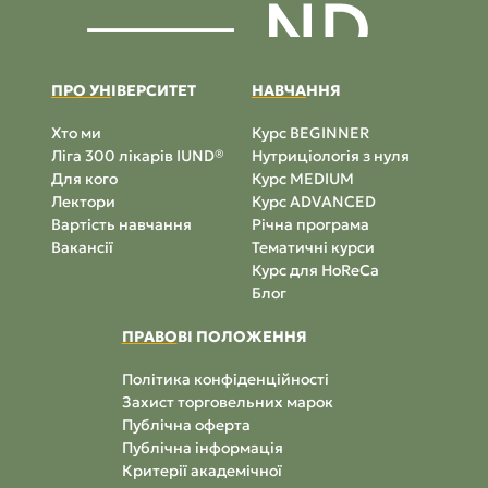
ПРО УН
ІВЕРСИТЕТ
НАВЧА
ННЯ
Хто ми
Курс BEGINNER
Ліга 300 лікарів IUND®
Нутриціологія з нуля
Для кого
Курс MEDIUM
Лектори
Курс ADVANCED
Вартість навчання
Річна програма
Вакансії
Тематичні курси
Курс для HoReCa
Блог
ПРАВО
ВІ ПОЛОЖЕННЯ
Політика конфіденційності
Захист торговельних марок
Публічна оферта
Публічна інформація
Критерії академічної