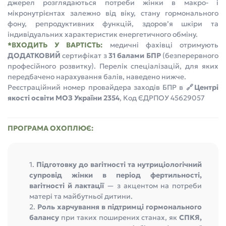
джерел розглядаються потреби жінки в макро- і
мікронутрієнтах залежно від віку, стану гормонального
фону, репродуктивних функцій, здоров’я шкіри та
індивідуальних характеристик енергетичного обміну.
*ВХОДИТЬ У ВАРТІСТЬ:
медичні фахівці отримують
ДОДАТКОВИЙ
сертифікат з
31 балами БПР
(безперервного
професійного розвитку). Перелік спеціалізацій, для яких
передбачено нарахування балів, наведено нижче.
Реєстраційний номер провайдера заходів БПР в
🔗Центрі
якості освіти МОЗ України 2354
, Код ЄДРПОУ 45629057
ПРОГРАМА ОХОПЛЮЄ:
1.
Підготовку до вагітності та нутриціологічний
супровід жінки в період фертильності,
вагітності й лактації
— з акцентом на потреби
матері та майбутньої дитини.
2.
Роль харчування в підтримці гормонального
балансу
при таких поширених станах, як
СПКЯ,