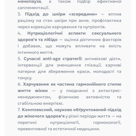
менопауза
, а також підбір ефективної
саплементації.
3.
Підхід до шкіри «зсередини»
— вплив
раціону на стан шкіри при акне, профілактика
через корекцію харчування та нутрієнтів.
4.
Нутриціологічні аспекти сексуального
здоров’я та лібідо
— оцінка дієтичних факторів
і добавок, що можуть впливати на якість
інтимного життя.
5.
Сучасні anti-age стратегії:
антивікові дієти,
інтервенції для зменшення глікації, харчові
патерни для збереження краси, молодості та
тонусу.
6.
Харчування як частина гармонійного стилю
життя жінки
— у поєднанні з антистрес-
менеджментом, фізичною активністю та
стабільною енергією.
7.
Комплексний, науково обґрунтований підхід
до жіночого здоров’я
у різні періоди життя — на
перетині нутриціології, гормонології,
превентивної та естетичної медицини.