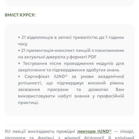
ВМІСТ КУРСУ:
• 21 відеолекція в записі тривалістю до 1 години
часу
• 21 презентація-конспект лекцій з посиланнями
на актуальні джерела у форматі PDF
• Тестування після проходження модулів для
закріплення та підтвердження здобутих знань
• Сертифікат IUND® за умови академічної
успішності, що підтверджує високий рівень
засвоєння програми та дозволяє Вам
використовувати набуті знання у професійній
практиці.
Усі лекції викладають провідні
лектори IUND®
— лікарі,
дієтологи та фахівці з жіночої фізіології й клінічної