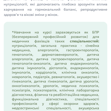
нутриціології, які допомагають глибоко зрозуміти вплив
харчування на гормональний баланс, репродуктивне
здоров’я та вікові зміни у жінок.
*Навчання на курсі зараховується як БПР
(безперервний професійний розвиток) для
медичних фахівців таких
спеціальностей:
нутриціологія, загальна практика - сімейна
медицина, алергологія, гастроентерологія,
гематологія, дерматовенерологія, дитяча
алергологія, дитяча гастроентерологія, дитяча
гематологія-онкологія, дитяча ендокринологія,
дитяча імунологія, дієтологія, ендокринологія,
імунологія, кардіологія, клінічна онкологія,
неврологія, педіатрія, ревматологія, акушерство і
гінекологія, дитяча гінекологія, дитяча урологія,
онкогінекологія, урологія, медична психологія,
психіатрія, психотерапія, клінічна лабораторна
діагностика, фізична та реабілітаційна медицина,
функціональна діагностика, спеціальності
професіоналів у сфері охорони здоров'я,
медсестринські спеціальності, акушерська